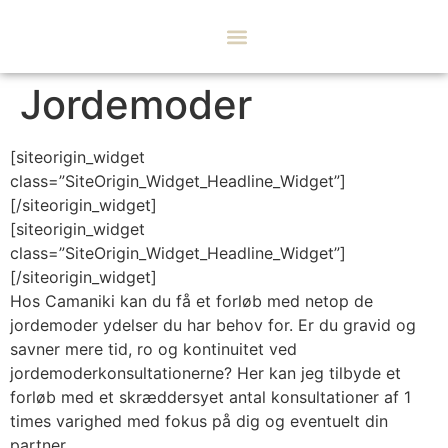
Hvad er Camaniki?
Kontakt mig
Jordemoder
[siteorigin_widget
class=”SiteOrigin_Widget_Headline_Widget”]
[/siteorigin_widget]
[siteorigin_widget
class=”SiteOrigin_Widget_Headline_Widget”]
[/siteorigin_widget]
Hos Camaniki kan du få et forløb med netop de
jordemoder ydelser du har behov for. Er du gravid og
savner mere tid, ro og kontinuitet ved
jordemoderkonsultationerne? Her kan jeg tilbyde et
forløb med et skræddersyet antal konsultationer af 1
times varighed med fokus på dig og eventuelt din
partner.