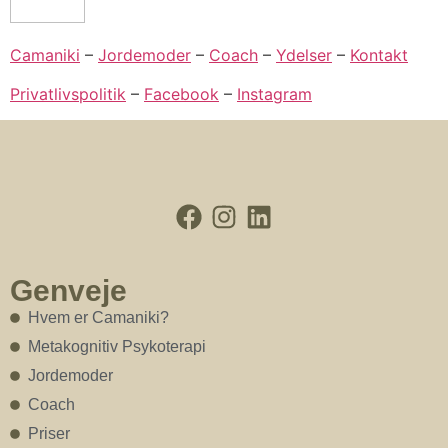
Camaniki
–
Jordemoder
–
Coach
–
Ydelser
–
Kontakt
Privatlivspolitik
–
Facebook
–
Instagram
Genveje
Hvem er Camaniki?
Metakognitiv Psykoterapi
Jordemoder
Coach
Priser