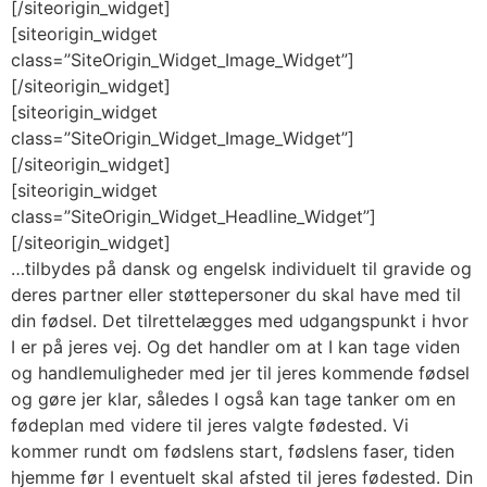
[/siteorigin_widget]
[siteorigin_widget
class=”SiteOrigin_Widget_Image_Widget”]
[/siteorigin_widget]
[siteorigin_widget
class=”SiteOrigin_Widget_Image_Widget”]
[/siteorigin_widget]
[siteorigin_widget
class=”SiteOrigin_Widget_Headline_Widget”]
[/siteorigin_widget]
…tilbydes på dansk og engelsk individuelt til gravide og
deres partner eller støttepersoner du skal have med til
din fødsel. Det tilrettelægges med udgangspunkt i hvor
I er på jeres vej. Og det handler om at I kan tage viden
og handlemuligheder med jer til jeres kommende fødsel
og gøre jer klar, således I også kan tage tanker om en
fødeplan med videre til jeres valgte fødested. Vi
kommer rundt om fødslens start, fødslens faser, tiden
hjemme før I eventuelt skal afsted til jeres fødested. Din