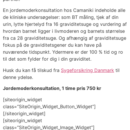
En jordemoderkonsultation hos Camaniki indeholde alle
de kliniske undersøgelser: som BT måling, tjek af din
urin, lytte hjertelyd fra 16 graviditetsuge og vurdering af
hvordan barnet ligger i livmoderen og barnets størrelse
fra ca 28 graviditetsuge. Og afhængig af graviditetsuge
fokus på de graviditetsgener du kan have på
nuværende tidspunkt. Ydermere er der 100 % tid og ro
til det som fylder for dig i din graviditet.
Husk du kan få tilskud fra
Sygeforsikring Danmark
til
denne ydelse.
Jordemoderkonsultation, 1 time pris 750 kr
[siteorigin_widget
class=”SiteOrigin_Widget_Button_Widget”]
[/siteorigin_widget]
[siteorigin_widget
class=”SiteOrigin_Widget_Image_Widget”]